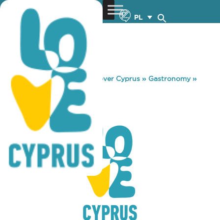
PL
You are here:
Home
»
Discover Cyprus
»
Gastronomy
»
MEAT BAR
MEAT BAR