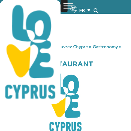
FR
You are here:
Home
»
Découvrez Chypre
»
Gastronomy
»
MER BLEUE RESTAURANT
MER BLEUE RESTAURANT