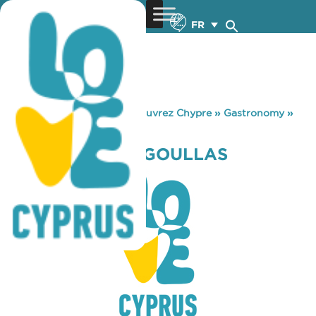
FR
You are here:
Home
»
Découvrez Chypre
»
Gastronomy
»
PSISTARIA GIORGOULLAS
PSISTARIA GIORGOULLAS