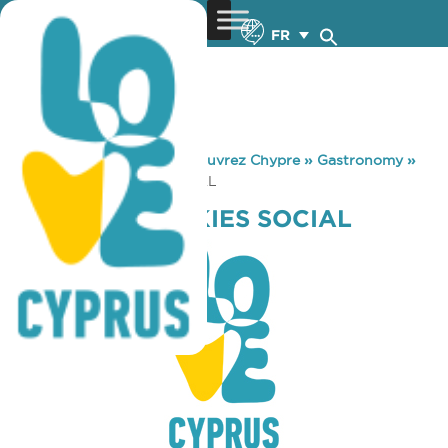
FR
You are here:
Home
»
Découvrez Chypre
»
Gastronomy
»
MILKBAR FRANKIES SOCIAL
MILKBAR FRANKIES SOCIAL