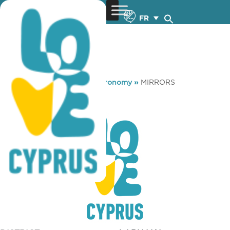
FR
You are here:
Home
»
Gastronomy
»
MIRRORS
MIRRORS