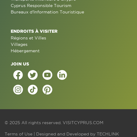
Cyprus Responsible Tourism
Bureaux d'Information Touristique
ENDROITS À VISITER
Régions et Villes
Villages
Hébergement
JOIN US
© 2025 All rights reserved.
VISITCYPRUS.COM
Terms of Use
| Designed and Developed by
TECHLINK