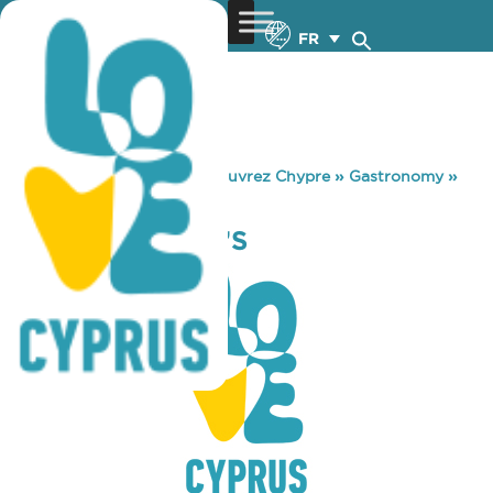
FR
You are here:
Home
»
Découvrez Chypre
»
Gastronomy
»
MODERN & MUM’S
MODERN & MUM’S