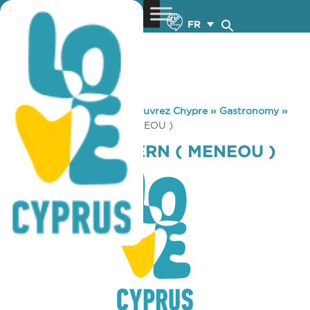
FR
You are here:
Home
»
Découvrez Chypre
»
Gastronomy
»
VATILIOTIS TAVERN ( MENEOU )
VATILIOTIS TAVERN ( MENEOU )