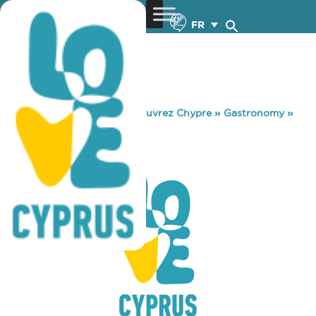
FR
You are here:
Home
»
Découvrez Chypre
»
Gastronomy
»
MORE SOCIAL
MORE SOCIAL