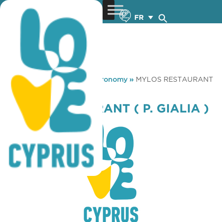
FR
You are here:
Home
»
Gastronomy
»
MYLOS RESTAURANT
( P. GIALIA )
MYLOS RESTAURANT ( P. GIALIA )