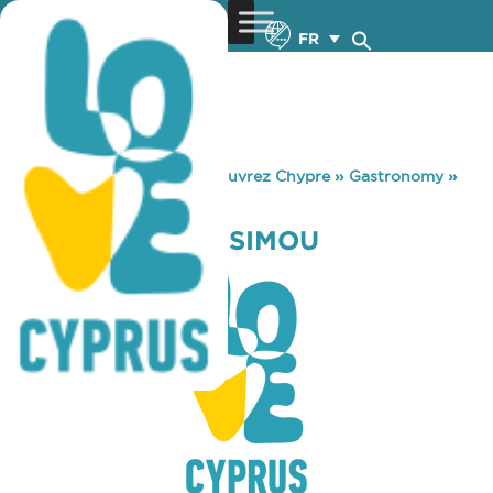
FR
You are here:
Home
»
Découvrez Chypre
»
Gastronomy
»
TREMYTHAS TIS SIMOU
TREMYTHAS TIS SIMOU