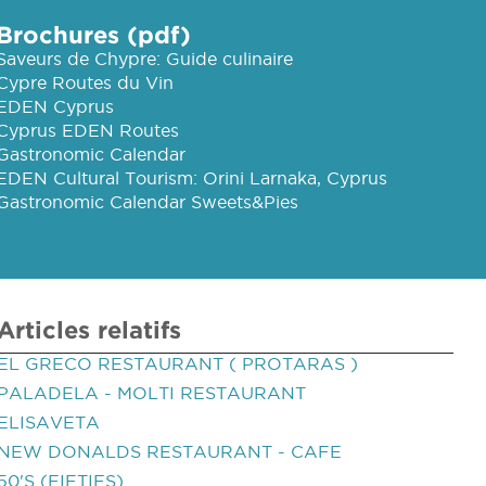
Brochures (pdf)
Saveurs de Chypre: Guide culinaire
Cypre Routes du Vin
EDEN Cyprus
Cyprus EDEN Routes
Gastronomic Calendar
EDEN Cultural Tourism: Orini Larnaka, Cyprus
Gastronomic Calendar Sweets&Pies
Articles relatifs
EL GRECO RESTAURANT ( PROTARAS )
PALADELA - MOLTI RESTAURANT
ELISAVETA
NEW DONALDS RESTAURANT - CAFE
50'S (FIFTIES)