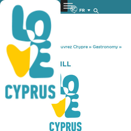
FR
You are here:
Home
»
Découvrez Chypre
»
Gastronomy
»
PHIL’S BAR & GRILL
PHIL’S BAR & GRILL