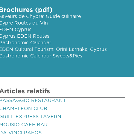
Brochures (pdf)
Saveurs de Chypre: Guide culinaire
Cypre Routes du Vin
EDEN Cyprus
Cyprus EDEN Routes
Gastronomic Calendar
EDEN Cultural Tourism: Orini Larnaka, Cyprus
Gastronomic Calendar Sweets&Pies
Articles relatifs
PASSAGGIO RESTAURANT
CHAMELEON CLUB
GRILL EXPRESS TAVERN
MOUSIO CAFE BAR
DA VINCI PAFOS