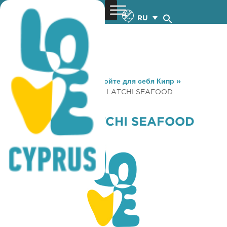
RU
You are here:
Home
»
Откройте для себя Кипр
»
Gastronomy
»
N. A. PORTO LATCHI SEAFOOD
RESTAURANT
N. A. PORTO LATCHI SEAFOOD
RESTAURANT