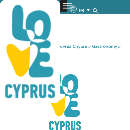
FR
You are here:
Home
»
Découvrez Chypre
»
Gastronomy
»
NOTRE CAFE
NOTRE CAFE