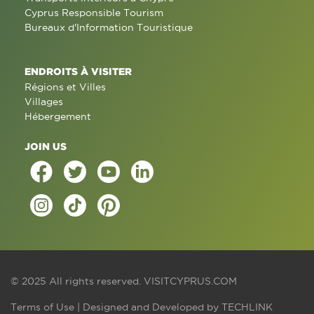
Cyprus Responsible Tourism
Bureaux d'Information Touristique
ENDROITS À VISITER
Régions et Villes
Villages
Hébergement
JOIN US
© 2025 All rights reserved.
VISITCYPRUS.COM
Terms of Use
| Designed and Developed by
TECHLINK