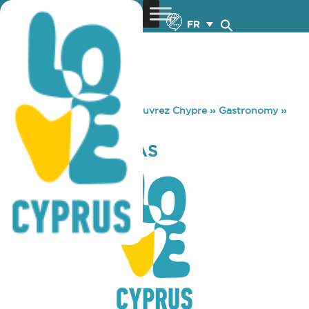
FR
You are here:
Home
»
Découvrez Chypre
»
Gastronomy
»
TAVERNA KAYRAS
TAVERNA KAYRAS