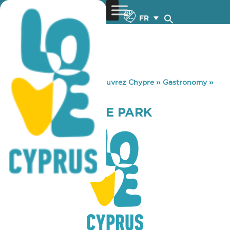
FR
You are here:
Home
»
Découvrez Chypre
»
Gastronomy
»
OLEASTRO OLIVE PARK
OLEASTRO OLIVE PARK