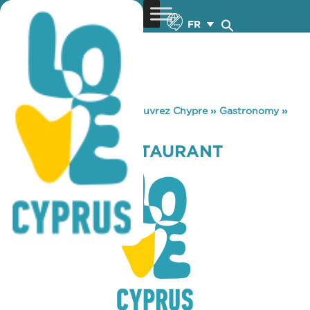
FR
You are here:
Home
»
Découvrez Chypre
»
Gastronomy
»
PASSAGGIO RESTAURANT
PASSAGGIO RESTAURANT