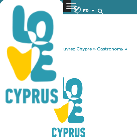
FR
You are here:
Home
»
Découvrez Chypre
»
Gastronomy
»
PASYEK P.E.O.
PASYEK P.E.O.