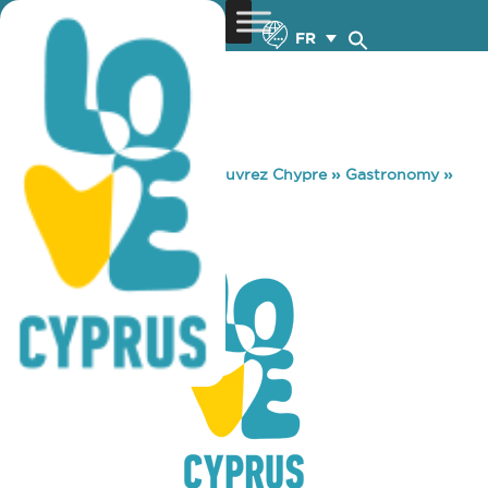
FR
You are here:
Home
»
Découvrez Chypre
»
Gastronomy
»
PIAZZA MARONI
PIAZZA MARONI