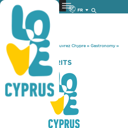
FR
You are here:
Home
»
Découvrez Chypre
»
Gastronomy
»
NOTES AND SPIRITS
NOTES AND SPIRITS