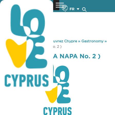
FR
You are here:
Home
»
Découvrez Chypre
»
Gastronomy
»
PIZZA HUT ( AGIA NAPA No. 2 )
PIZZA HUT ( AGIA NAPA No. 2 )