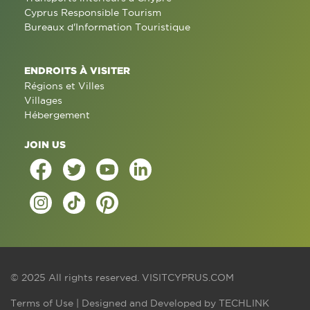
Cyprus Responsible Tourism
Bureaux d'Information Touristique
ENDROITS À VISITER
Régions et Villes
Villages
Hébergement
JOIN US
© 2025 All rights reserved.
VISITCYPRUS.COM
Terms of Use
| Designed and Developed by
TECHLINK