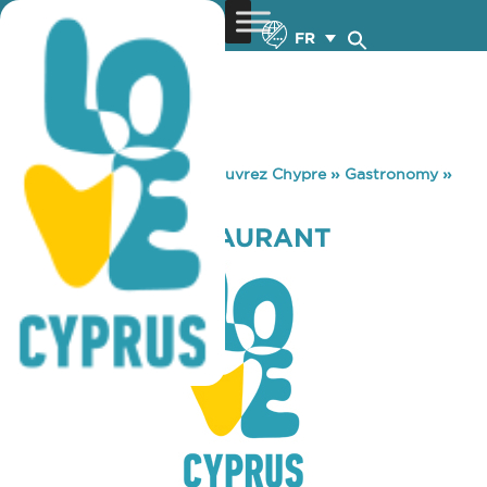
FR
You are here:
Home
»
Découvrez Chypre
»
Gastronomy
»
CATRINAS RESTAURANT
CATRINAS RESTAURANT