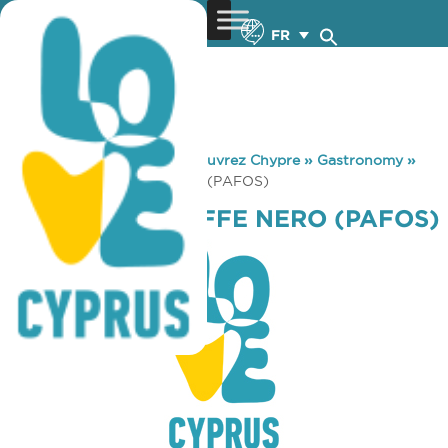
FR
You are here:
Home
»
Découvrez Chypre
»
Gastronomy
»
PIZZA HUT – CAFFE NERO (PAFOS)
PIZZA HUT – CAFFE NERO (PAFOS)