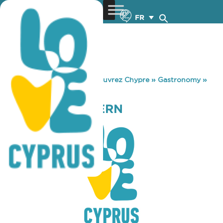
FR
You are here:
Home
»
Découvrez Chypre
»
Gastronomy
»
PLORI FISH TAVERN
PLORI FISH TAVERN