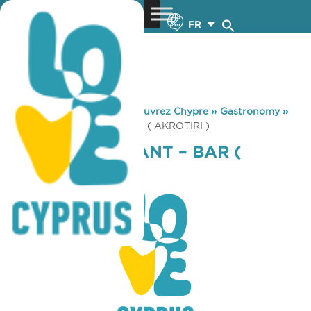
FR
You are here:
Home
»
Découvrez Chypre
»
Gastronomy
»
POLIS RESTAURANT – BAR ( AKROTIRI )
POLIS RESTAURANT – BAR (
AKROTIRI )