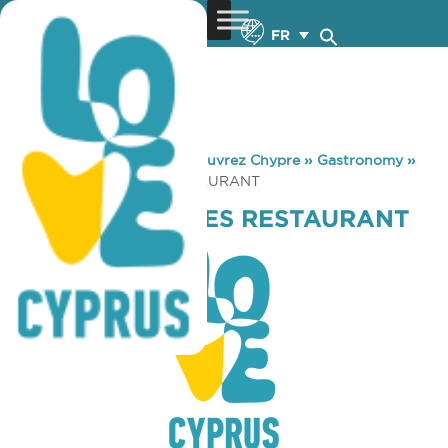
FR
You are here:
Home
»
Découvrez Chypre
»
Gastronomy
»
PROTARAS WAVES RESTAURANT
PROTARAS WAVES RESTAURANT