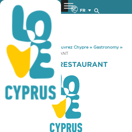
FR
You are here:
Home
»
Découvrez Chypre
»
Gastronomy
»
PSAROPOULOS RESTAURANT
PSAROPOULOS RESTAURANT