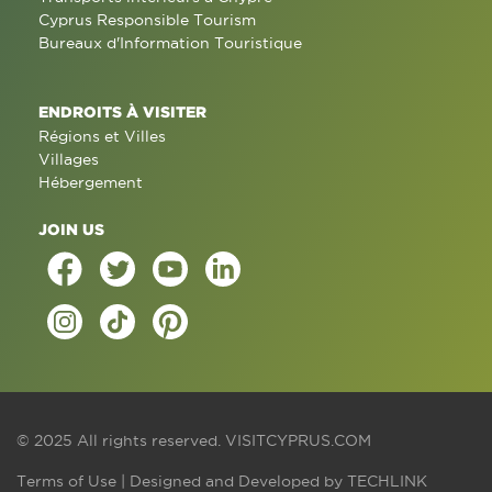
Cyprus Responsible Tourism
Bureaux d'Information Touristique
ENDROITS À VISITER
Régions et Villes
Villages
Hébergement
JOIN US
© 2025 All rights reserved.
VISITCYPRUS.COM
Terms of Use
| Designed and Developed by
TECHLINK