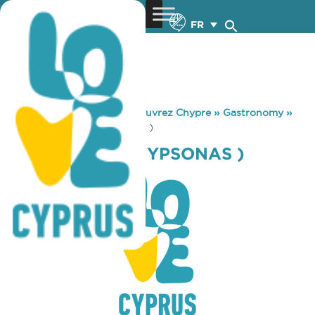
FR
You are here:
Home
»
Découvrez Chypre
»
Gastronomy
»
RAINBOW PUB ( YPSONAS )
RAINBOW PUB ( YPSONAS )