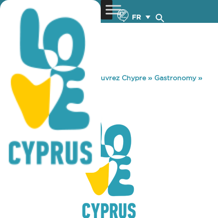
FR
You are here:
Home
»
Découvrez Chypre
»
Gastronomy
»
FELIX (THE)
FELIX (THE)