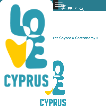
FR
You are here:
Home
»
Découvrez Chypre
»
Gastronomy
»
REMEZZO
REMEZZO