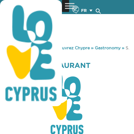
FR
You are here:
Home
»
Découvrez Chypre
»
Gastronomy
»
S.
P. CIVIC RESTAURANT
S. P. CIVIC RESTAURANT