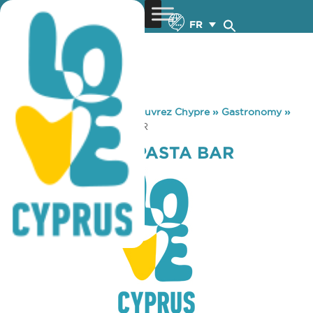
FR
You are here:
Home
»
Découvrez Chypre
»
Gastronomy
»
SALONE PIZZA PASTA BAR
SALONE PIZZA PASTA BAR