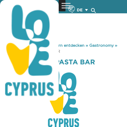
DE
You are here:
Home
»
Zypern entdecken
»
Gastronomy
»
SALONE PIZZA PASTA BAR
SALONE PIZZA PASTA BAR