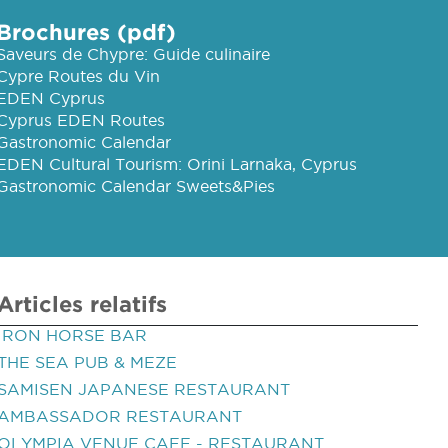
Brochures (pdf)
Saveurs de Chypre: Guide culinaire
Cypre Routes du Vin
EDEN Cyprus
Cyprus EDEN Routes
Gastronomic Calendar
EDEN Cultural Tourism: Orini Larnaka, Cyprus
Gastronomic Calendar Sweets&Pies
Articles relatifs
IRON HORSE BAR
THE SEA PUB & MEZE
SAMISEN JAPANESE RESTAURANT
AMBASSADOR RESTAURANT
OLYMPIA VENUE CAFE - RESTAURANT