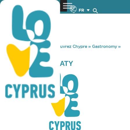
FR
You are here:
Home
»
Découvrez Chypre
»
Gastronomy
»
SECOND CUP ΠΛΑΤΥ
SECOND CUP ΠΛΑΤΥ