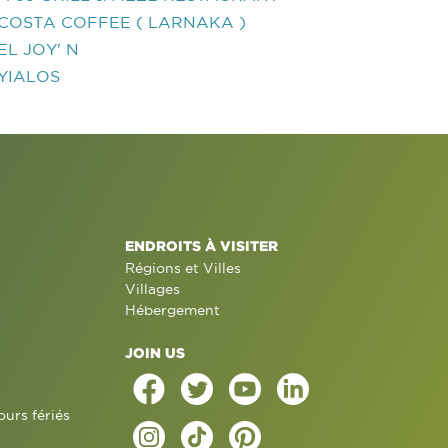
COSTA COFFEE ( LARNAKA )
EL JOY' N
YIALOS
ENDROITS À VISITER
Régions et Villes
Villages
Hébergement
JOIN US
ours fériés