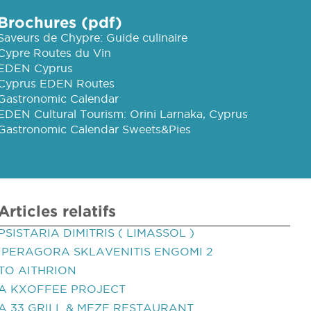
Brochures (pdf)
Saveurs de Chypre: Guide culinaire
Cypre Routes du Vin
EDEN Cyprus
Cyprus EDEN Routes
Gastronomic Calendar
EDEN Cultural Tourism: Orini Larnaka, Cyprus
Gastronomic Calendar Sweets&Pies
Articles relatifs
PSISTARIA DIMITRIS ( LIMASSOL )
IPERAGORA SKLAVENITIS ENGOMI 2
TO AITHRION
A KXOFFEE PROJECT
A 33 GRILL & MEZE RESTAURANT