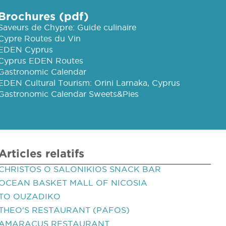
Brochures (pdf)
Saveurs de Chypre: Guide culinaire
Cypre Routes du Vin
EDEN Cyprus
Cyprus EDEN Routes
Gastronomic Calendar
EDEN Cultural Tourism: Orini Larnaka, Cyprus
Gastronomic Calendar Sweets&Pies
Articles relatifs
CHRISTOS O SALONIKIOS SNACK BAR
OCEAN BASKET MALL OF NICOSIA
TO OUZADIKO
THEO'S RESTAURANT (PAFOS)
AMARACUS RESTAURANT