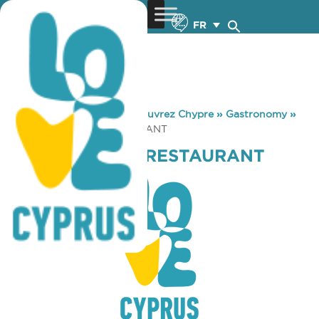
FR
You are here:
Home
»
Découvrez Chypre
»
Gastronomy
»
SHOOTERS BAR RESTAURANT
SHOOTERS BAR RESTAURANT