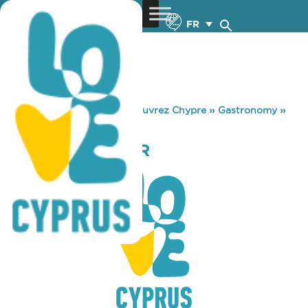
FR
You are here:
Home
»
Découvrez Chypre
»
Gastronomy
»
SILVER STAR BAR
SILVER STAR BAR