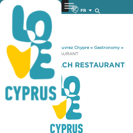
FR
You are here:
Home
»
Découvrez Chypre
»
Gastronomy
»
SOLY MARIS BEACH RESTAURANT
SOLY MARIS BEACH RESTAURANT