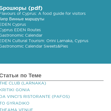
Брошюры (pdf)
Flavours of Cyprus: A food guide for visitors
Кипр Винные маршруты
EDEN Cyprus
Cyprus EDEN Routes
Gastronomic Calendar
EDEN Cultural Tourism: Orini Larnaka, Cyprus
Gastronomic Calendar Sweets&Pies
Статьи по Теме
THE CLUB (LARNAKA)
KRITIKI GONIA
DA VINCI'S RISTORANTE (PAFOS)
TO GYRADIKO
THEAMA VENUE