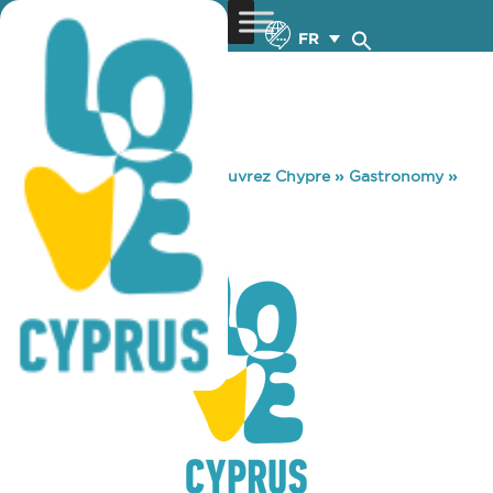
FR
You are here:
Home
»
Découvrez Chypre
»
Gastronomy
»
SOUTH COAST
SOUTH COAST