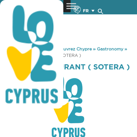
FR
You are here:
Home
»
Découvrez Chypre
»
Gastronomy
»
SQUARE RESTAURANT ( SOTERA )
SQUARE RESTAURANT ( SOTERA )