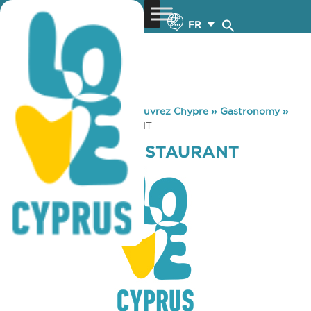
FR
You are here:
Home
»
Découvrez Chypre
»
Gastronomy
»
VIVA CYPRUS RESTAURANT
VIVA CYPRUS RESTAURANT