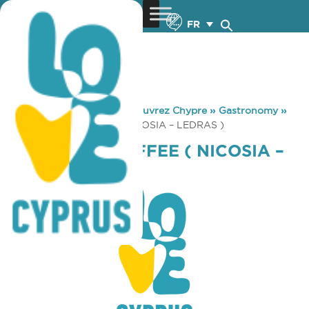
FR
You are here:
Home
»
Découvrez Chypre
»
Gastronomy
»
STARBUCKS COFFEE ( NICOSIA – LEDRAS )
STARBUCKS COFFEE ( NICOSIA –
LEDRAS )