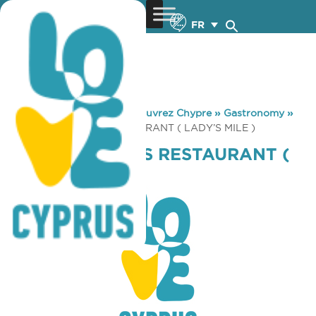
FR
You are here:
Home
»
Découvrez Chypre
»
Gastronomy
»
STEFANOS OASIS RESTAURANT ( LADY’S MILE )
STEFANOS OASIS RESTAURANT (
LADY’S MILE )