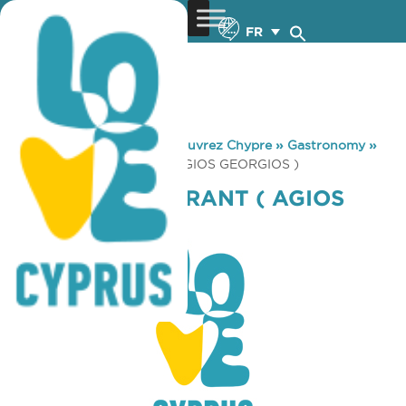
FR
You are here:
Home
»
Découvrez Chypre
»
Gastronomy
»
SUNSET RESTAURANT ( AGIOS GEORGIOS )
SUNSET RESTAURANT ( AGIOS
GEORGIOS )