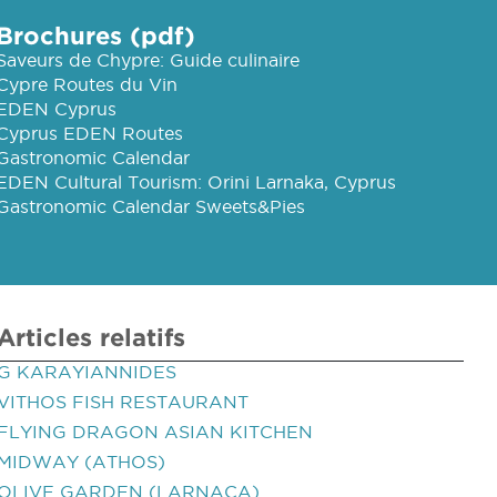
Brochures (pdf)
Saveurs de Chypre: Guide culinaire
Cypre Routes du Vin
EDEN Cyprus
Cyprus EDEN Routes
Gastronomic Calendar
EDEN Cultural Tourism: Orini Larnaka, Cyprus
Gastronomic Calendar Sweets&Pies
Articles relatifs
G KARAYIANNIDES
VITHOS FISH RESTAURANT
FLYING DRAGON ASIAN KITCHEN
MIDWAY (ATHOS)
OLIVE GARDEN (LARNACA)