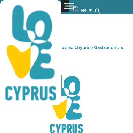
FR
You are here:
Home
»
Découvrez Chypre
»
Gastronomy
»
METOCHIOU 25
METOCHIOU 25